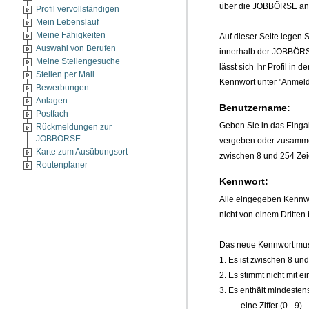
über die JOBBÖRSE an 
Profil vervollständigen
Mein Lebenslauf
Meine Fähigkeiten
Auf dieser Seite legen 
Auswahl von Berufen
innerhalb der JOBBÖRSE
Meine Stellengesuche
lässt sich Ihr Profil 
Stellen per Mail
Kennwort unter "Anmeld
Bewerbungen
Anlagen
Benutzername:
Postfach
Geben Sie in das Einga
Rückmeldungen zur
JOBBÖRSE
vergeben oder zusammen
Karte zum Ausübungsort
zwischen 8 und 254 Zeic
Routenplaner
Kennwort:
Alle eingegeben Kennwö
nicht von einem Dritte
Das neue Kennwort mus
1. Es ist zwischen 8 un
2. Es stimmt nicht mit e
3. Es enthält mindestens 
- eine Ziffer (0 - 9)