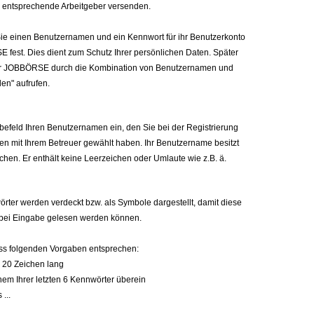
entsprechende Arbeitgeber versenden.
Sie einen Benutzernamen und ein Kennwort für ihr Benutzerkonto
 fest. Dies dient zum Schutz Ihrer persönlichen Daten. Später
in der JOBBÖRSE durch die Kombination von Benutzernamen und
en" aufrufen.
befeld Ihren Benutzernamen ein, den Sie bei der Registrierung
 mit Ihrem Betreuer gewählt haben. Ihr Benutzername besitzt
hen. Er enthält keine Leerzeichen oder Umlaute wie z.B. ä.
rter werden verdeckt bzw. als Symbole dargestellt, damit diese
n bei Eingabe gelesen werden können.
s folgenden Vorgaben entsprechen:
d 20 Zeichen lang
inem Ihrer letzten 6 Kennwörter überein
...