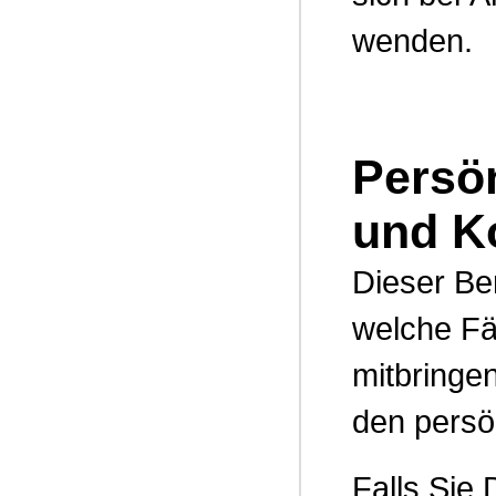
wenden.
Persön
und K
Dieser Be
welche Fäh
mitbringe
den persö
Falls Sie